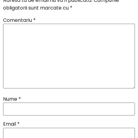
Adresa ta de email nu va fi publicată.
Câmpurile
obligatorii sunt marcate cu
*
Comentariu
*
Nume
*
Email
*