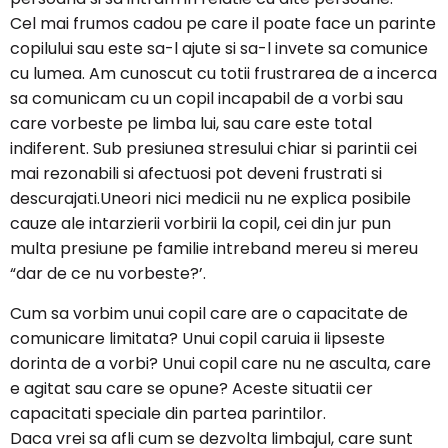
Cel mai frumos cadou pe care il poate face un parinte
copilului sau este sa-l ajute si sa-l invete sa comunice
cu lumea. Am cunoscut cu totii frustrarea de a incerca
sa comunicam cu un copil incapabil de a vorbi sau
care vorbeste pe limba lui, sau care este total
indiferent. Sub presiunea stresului chiar si parintii cei
mai rezonabili si afectuosi pot deveni frustrati si
descurajati.Uneori nici medicii nu ne explica posibile
cauze ale intarzierii vorbirii la copil, cei din jur pun
multa presiune pe familie intreband mereu si mereu
“dar de ce nu vorbeste?’.
Cum sa vorbim unui copil care are o capacitate de
comunicare limitata? Unui copil caruia ii lipseste
dorinta de a vorbi? Unui copil care nu ne asculta, care
e agitat sau care se opune? Aceste situatii cer
capacitati speciale din partea parintilor.
Daca vrei sa afli cum se dezvolta limbajul, care sunt