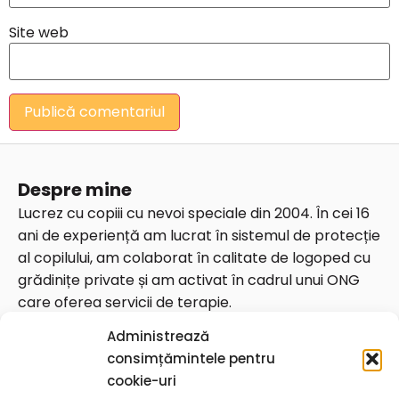
Site web
Despre mine
Lucrez cu copiii cu nevoi speciale din 2004. În cei 16
ani de experiență am lucrat în sistemul de protecție
al copilului, am colaborat în calitate de logoped cu
grădinițe private și am activat în cadrul unui ONG
care oferea servicii de terapie.
Date de contact
Administrează
Telefon: 0764826675
consimțămintele pentru
Email:
contact@georgianaungureanu.ro
cookie-uri
Str. Vulturilor 92, București, 030857 sector 3 (zona Piața