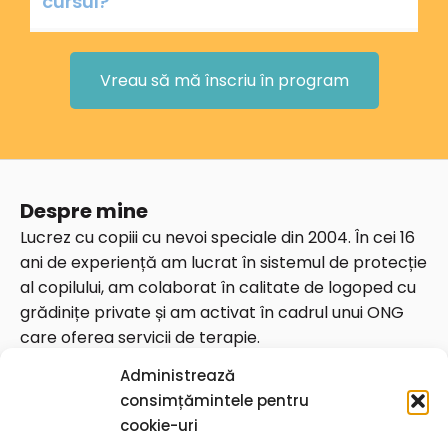
cursul?
Vreau să mă înscriu în program
Despre mine
Lucrez cu copiii cu nevoi speciale din 2004. În cei 16
ani de experiență am lucrat în sistemul de protecție
al copilului, am colaborat în calitate de logoped cu
grădinițe private și am activat în cadrul unui ONG
care oferea servicii de terapie.
Date de contact
Administrează
Telefon: 0764826675
consimțămintele pentru
Email:
contact@georgianaungureanu.ro
cookie-uri
Str. Vulturilor 92, București, 030857 sector 3 (zona Piața