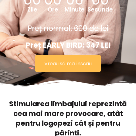
Zile
Ore
Minute
Secunde
Preț normal: 600 de lei
Preț EARLY BIRD: 347 LEI
Vreau să mă înscriu
Stimularea limbajului reprezintă
cea mai mare provocare, atât
pentru logopezi cât și pentru
părinți.