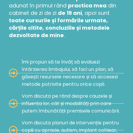
adunat în primul rând
practica mea
din
cabinet de zi de zi
de 19 ani
, apoi sunt
toate cursurile și formările urmate,
cărțile citite,
concluziile și metodele
dezvoltate de mine
.
Îmi propun să te învăț să evaluezi
întârzierea limbajului, să faci un plan, să
găsești resursele necesare și să accesezi
metode potrivite pentru orice copil.
Vom discuta pe rând despre cauzele și
influența lor, cât și modalități prin care
putem îmbunătății premisele comunicării.
Vom discuta planuri de intervenție pentru
copiii cu apraxie, autism, implant cohlear,