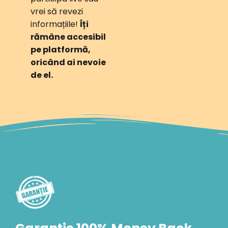
vrei să revezi
informațiile!
Îți
rămâne accesibil
pe platformă,
oricând ai nevoie
de el.