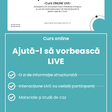
Curs online
Ajută-l să vorbească
LIVE
O zi de informație structurată
Interacțiune LIVE cu ceilalți participanți
Materiale și studii de caz