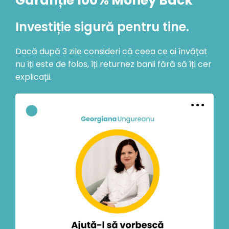
Garanție 100% Money Back
Investiție sigură pentru tine.
Dacă după 3 zile consideri că ceea ce ai învățat
nu îți este de folos, îți returnez banii fără să îți cer
explicații.