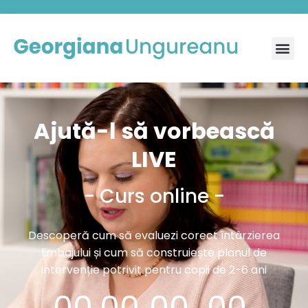
Ajută-l să vorbească
LIVE
- Curs online -
Descoperă cum să evaluezi corect întârzierea
limbajului și cum să construiește planul de
intervenție potrivit pentru copii de 2-6 ani
00
00
00
00