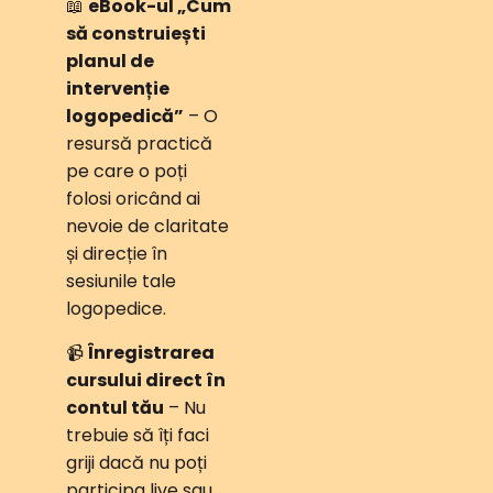
📖
eBook-ul „Cum
să construiești
planul de
intervenție
logopedică”
– O
resursă practică
pe care o poți
folosi oricând ai
nevoie de claritate
și direcție în
sesiunile tale
logopedice.
📹
Înregistrarea
cursului direct în
contul tău
– Nu
trebuie să îți faci
griji dacă nu poți
participa live sau