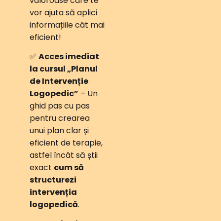
valoroase care te
vor ajuta să aplici
informațiile cât mai
eficient!
✅
Acces imediat
la cursul „Planul
de Intervenție
Logopedic”
– Un
ghid pas cu pas
pentru crearea
unui plan clar și
eficient de terapie,
astfel încât să știi
exact
cum să
structurezi
intervenția
logopedică
.