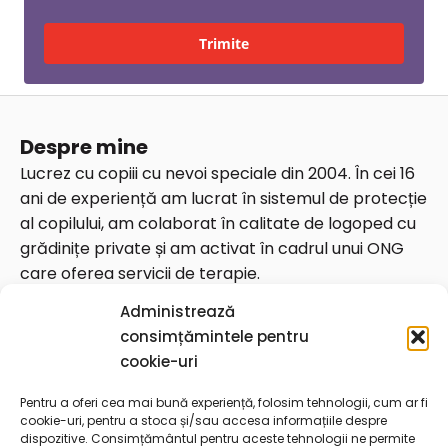
Trimite
Despre mine
Lucrez cu copiii cu nevoi speciale din 2004. În cei 16
ani de experiență am lucrat în sistemul de protecție
al copilului, am colaborat în calitate de logoped cu
grădinițe private și am activat în cadrul unui ONG
care oferea servicii de terapie.
Date de contact
Administrează
Telefon: 0764826675
consimțămintele pentru
Email:
contact@georgianaungureanu.ro
cookie-uri
Str. Vulturilor 92, București, 030857 sector 3 (zona Piața
Pentru a oferi cea mai bună experiență, folosim tehnologii, cum ar fi
Alba Iulia)
cookie-uri, pentru a stoca și/sau accesa informațiile despre
dispozitive. Consimțământul pentru aceste tehnologii ne permite