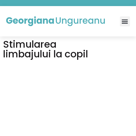
Stimularea
limbajului la copil
Avem cu toții un vis și o speranță, aceea că într-o zi
copilul nostru să vorbească clar și natural. Învățatul
vorbirii nu se limitează la învățarea cuvintelor, ci
trebuie să învățam să recunoaștem sentimentele, să
înțelegem ideile, să învățam să intram în relație cu
alte persoane.
Copilul învață să comunice prin contactul cu lumea
înconjurătoare, iar parinții ocupă locul cel mai
important în universul copilului. Ceea ce parinții spun și