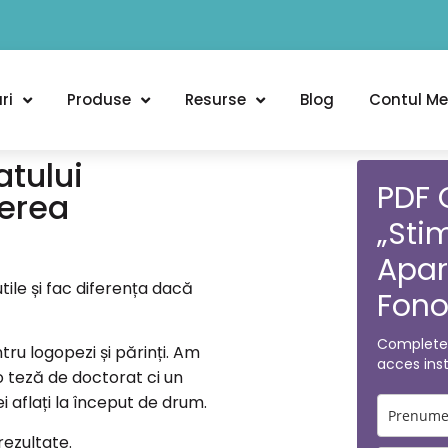
ri
Produse
Resurse
Blog
Contul M
atului
PDF 
terea
„Stim
Apar
tile și fac diferența dacă
Fono
Completea
ru logopezi și părinți. Am
acces inst
o teză de doctorat ci un
 aflați la început de drum.
rezultate.