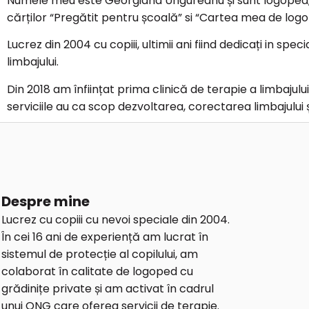
Numele meu este Georgiana Ungureanu și sunt logoped,
cărților “Pregătit pentru școală” si “Cartea mea de logo
Lucrez din 2004 cu copiii, ultimii ani fiind dedicați in spec
limbajului.
Din 2018 am înființat prima clinică de terapie a limbajulu
serviciile au ca scop dezvoltarea, corectarea limbajului ș
Despre mine
Lucrez cu copiii cu nevoi speciale din 2004.
În cei 16 ani de experiență am lucrat în
sistemul de protecție al copilului, am
colaborat în calitate de logoped cu
grădinițe private și am activat în cadrul
unui ONG care oferea servicii de terapie.