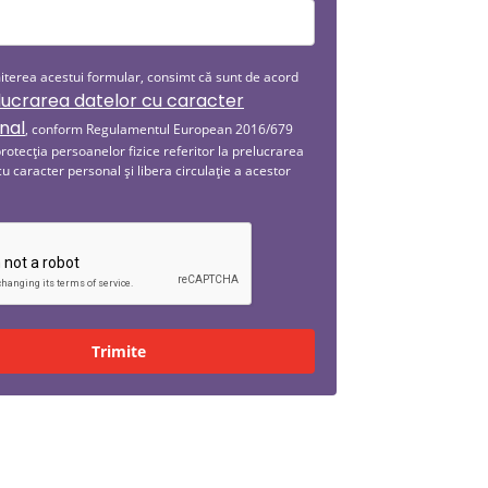
miterea acestui formular, consimt că sunt de acord
lucrarea datelor cu caracter
nal
, conform Regulamentul European 2016/679
protecția persoanelor fizice referitor la prelucrarea
cu caracter personal și libera circulație a acestor
Trimite