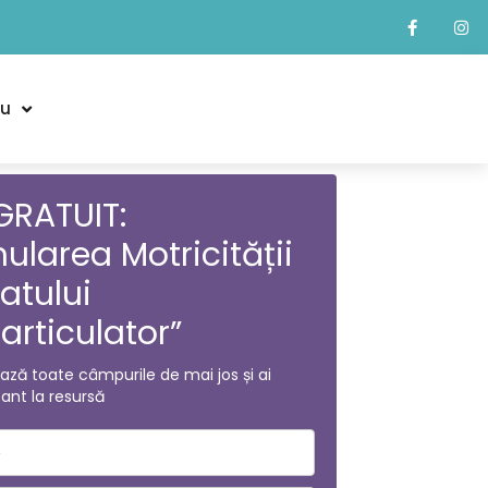
eu
GRATUIT:
ularea Motricității
atului
articulator”
ză toate câmpurile de mai jos și ai
ant la resursă