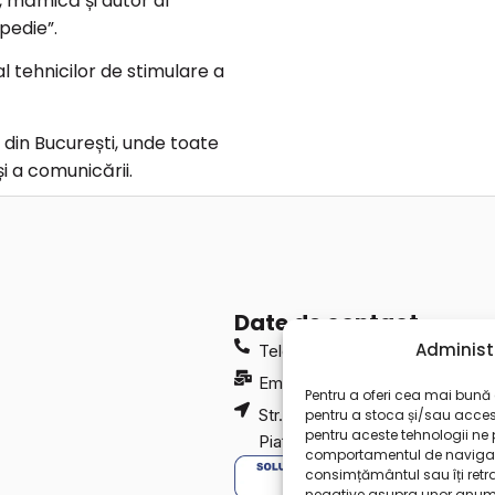
 mămică și autor al
pedie”.
ial tehnicilor de stimulare a
i din București, unde toate
i a comunicării.
Date de contact
Administ
Telefon: 0764826675
Email:
contact@georgianaungu
Pentru a oferi cea mai bună e
Str. Vulturilor 92, București, 0
pentru a stoca și/sau acces
pentru aceste tehnologii ne
Piața Alba Iulia)
comportamentul de navigare 
consimțământul sau îți ret
negative asupra unor anumite 