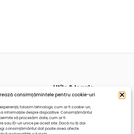
Utile & legale
rează consimțămintele pentru cookie-uri
CUI: 44809640
reanu.ro
Reg. com.: J40/14826/2021
xperiență, folosim tehnologii, cum ar fi cookie-uri,
30857 sector 3 (zona
Politica de cookies
a informațiile despre dispozitive. Consimțământul
 permite să procesăm date, cum ar fi
Politica de confidentialitate
sau ID-uri unice pe acest site. Dacă nu îți dai
ragi consimțământul dat poate avea afecte
Termeni si conditii
funcționalități și funcții.