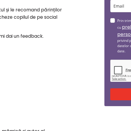
tul și le recomand părinților
cheze copilul de pe social
Prin tri
pre
cu
perso
 îmi dai un feedback.
privind 
datelor 
date.