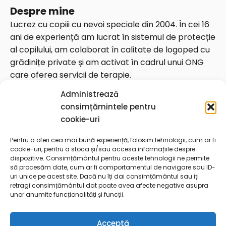
Despre mine
Lucrez cu copiii cu nevoi speciale din 2004. În cei 16
ani de experiență am lucrat în sistemul de protecție
al copilului, am colaborat în calitate de logoped cu
grădinițe private și am activat în cadrul unui ONG
care oferea servicii de terapie.
Date de contact
Administrează
Telefon: 0764826675
consimțămintele pentru
Email:
contact@georgianaungureanu.ro
cookie-uri
Str. Vulturilor 92, București, 030857 sector 3 (zona Piața
Pentru a oferi cea mai bună experiență, folosim tehnologii, cum ar fi
Alba Iulia)
cookie-uri, pentru a stoca și/sau accesa informațiile despre
dispozitive. Consimțământul pentru aceste tehnologii ne permite
să procesăm date, cum ar fi comportamentul de navigare sau ID-
Utile & legale
uri unice pe acest site. Dacă nu îți dai consimțământul sau îți
retragi consimțământul dat poate avea afecte negative asupra
CUI: 44809640
unor anumite funcționalități și funcții.
Reg. com.: J40/14826/2021
Politica de cookies
Acceptă