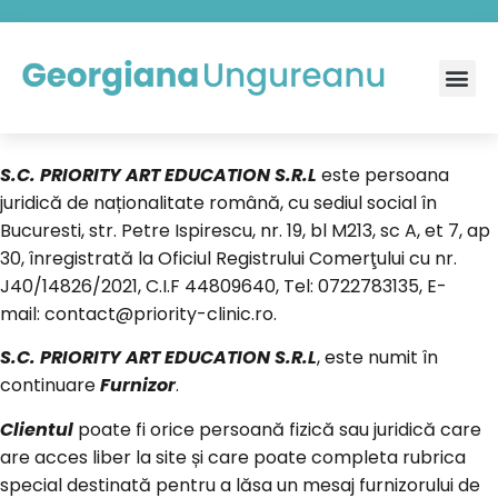
S.C. PRIORITY ART EDUCATION S.R.L
este persoana
juridică de naționalitate română, cu sediul social în
Bucuresti, str. Petre Ispirescu, nr. 19, bl M213, sc A, et 7, ap
30, înregistrată la Oficiul Registrului Comerţului cu nr.
J40/14826/2021, C.I.F 44809640, Tel: 0722783135, E-
mail:
contact@priority-clinic.ro
.
S.C. PRIORITY ART EDUCATION S.R.L
, este numit în
continuare
Furnizor
.
Clientul
poate fi orice persoană fizică sau juridică care
are acces liber la site și care poate completa rubrica
special destinată pentru a lăsa un mesaj furnizorului de