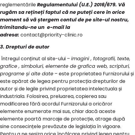
reglementările
Regulamentului (U.E.) 2016/679. Vă
rugăm sa rețineți faptul că ne puteți cere în orice
moment să vă ștergem contul de pe site-ul nostru,
trimitandu-ne un e-mail la
adresa:
contact@priority-clinic.ro
3. Drepturi de autor
Întregul conținut al site-ului –
imagini , fotografii, texte,
grafice , simboluri, elemente de grafica web, scripturi,
programe și alte date
– este proprietatea Furnizorului și
este apărat de legea pentru protecția drepturilor de
autor și de legile privind proprietatea intelectuala și
industriala. Folosirea, preluarea, copierea sau
modificarea fără acordul Furnizorului a oricăror
elemente enumerate mai sus, chiar dacă aceste
elemente poartă marcaje de protecție, atrage după
sine consecințele prevăzute de legislația în vigoare.
Pentru a ne sesiza orice încălcare privind legea pentru