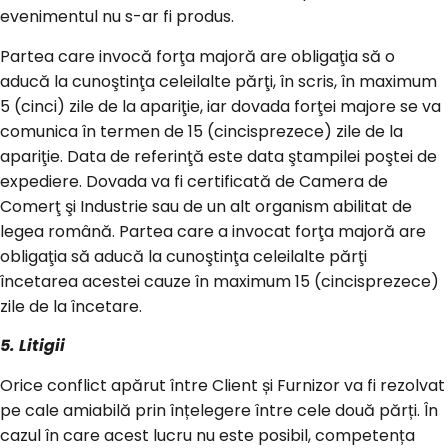
evenimentul nu s-ar fi produs.
Partea care invocă forţa majoră are obligaţia să o
aducă la cunoştinţa celeilalte părţi, în scris, în maximum
5 (cinci) zile de la apariţie, iar dovada forţei majore se va
comunica în termen de 15 (cincisprezece) zile de la
apariţie. Data de referinţă este data ştampilei poştei de
expediere. Dovada va fi certificată de Camera de
Comerţ şi Industrie sau de un alt organism abilitat de
legea română. Partea care a invocat forţa majoră are
obligaţia să aducă la cunoştinţa celeilalte părţi
încetarea acestei cauze în maximum 15 (cincisprezece)
zile de la încetare.
5. Litigii
Orice conflict apărut între Client și Furnizor va fi rezolvat
pe cale amiabilă prin înțelegere între cele două părți. În
cazul în care acest lucru nu este posibil, competența