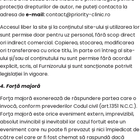
protecția drepturilor de autor, ne puteți contacta la
adresa de
e-mail:
contact@priority-clinic.ro
Accesul liber la site și la conținutul site-ului și utilizarea lor
sunt permise doar pentru uz personal, fără scop direct
ori indirect comercial. Copierea, stocarea, modificarea
ori transferarea cu orice titlu, în parte ori întreg al site-
ului și/sau al conținutului nu sunt permise fără acordul
explicit, scris, al Furnizorului și sunt sancționate potrivit
legislației în vigoare.
4. Forță majoră
Forţa majoră exonerează de răspundere partea care o
invocă, conform prevederilor Codul civil (art.1351 N.C.C.).
Forţa majoră este orice eveniment extern, imprevizibil,
absolut invincibil și inevitabil iar cazul fortuit este un
eveniment care nu poate fi prevazut și nici împiedicat de
către cel care ar fi fost chemat să raspundă dacă