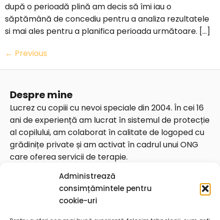
după o perioadă plină am decis să îmi iau o
săptămână de concediu pentru a analiza rezultatele
si mai ales pentru a planifica perioada următoare. […]
←
Previous
Despre mine
Lucrez cu copiii cu nevoi speciale din 2004. În cei 16
ani de experiență am lucrat în sistemul de protecție
al copilului, am colaborat în calitate de logoped cu
grădinițe private și am activat în cadrul unui ONG
care oferea servicii de terapie.
Date de contact
Administrează
Telefon: 0764826675
consimțămintele pentru
Email:
contact@georgianaungureanu.ro
cookie-uri
Str. Vulturilor 92, București, 030857 sector 3 (zona Piața